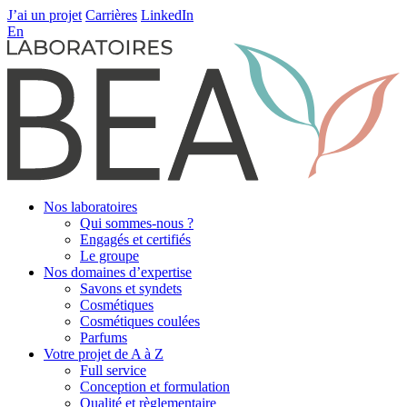
J’ai un projet
Carrières
LinkedIn
En
Nos laboratoires
Qui sommes-nous ?
Engagés et certifiés
Le groupe
Nos domaines d’expertise
Savons et syndets
Cosmétiques
Cosmétiques coulées
Parfums
Votre projet de A à Z
Full service
Conception et formulation
Qualité et règlementaire