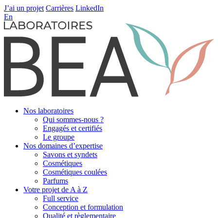
J’ai un projet
Carrières
LinkedIn
En
Nos laboratoires
Qui sommes-nous ?
Engagés et certifiés
Le groupe
Nos domaines d’expertise
Savons et syndets
Cosmétiques
Cosmétiques coulées
Parfums
Votre projet de A à Z
Full service
Conception et formulation
Qualité et règlementaire