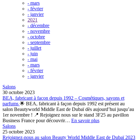
- mars
- février
- janvier
2021
- décembre
- novembre
- octobre
- septembre
- juillet
- juin
- mai
- mars
- février
- janvier
Salons
30 octobre 2023
BEA, fabricant à façon depuis 1992 – Cosmétiques, savons et
parfums
🌟 BEA, fabricant à façon depuis 1992 est présent au
salon Beautyworld Middle East de Dubaï dès aujourd’hui jusqu’au
1er novembre ! 📍 Rejoignez nous sur le stand 3F25 au pavillon
Business France pour découvrir…
En savoir plus
Salons
25 octobre 2023
Rejoignez-nous au salon Beauty World Middle East de Dubaï 2023