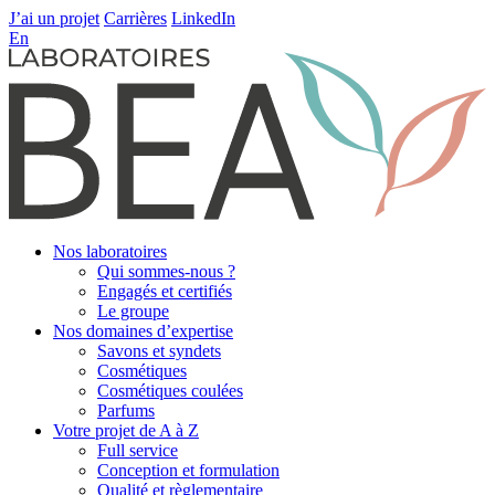
J’ai un projet
Carrières
LinkedIn
En
Nos laboratoires
Qui sommes-nous ?
Engagés et certifiés
Le groupe
Nos domaines d’expertise
Savons et syndets
Cosmétiques
Cosmétiques coulées
Parfums
Votre projet de A à Z
Full service
Conception et formulation
Qualité et règlementaire