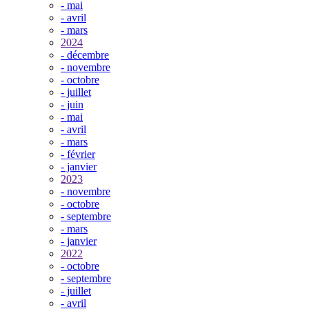
- mai
- avril
- mars
2024
- décembre
- novembre
- octobre
- juillet
- juin
- mai
- avril
- mars
- février
- janvier
2023
- novembre
- octobre
- septembre
- mars
- janvier
2022
- octobre
- septembre
- juillet
- avril