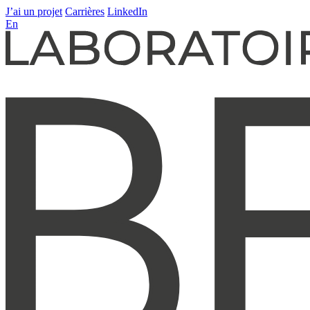
J’ai un projet
Carrières
LinkedIn
En