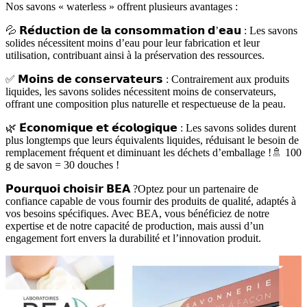
Nos savons « waterless » offrent plusieurs avantages :
💦 𝗥𝗲́𝗱𝘂𝗰𝘁𝗶𝗼𝗻 𝗱𝗲 𝗹𝗮 𝗰𝗼𝗻𝘀𝗼𝗺𝗺𝗮𝘁𝗶𝗼𝗻 𝗱’𝗲𝗮𝘂 : Les savons
solides nécessitent moins d’eau pour leur fabrication et leur
utilisation, contribuant ainsi à la préservation des ressources.
✅ 𝗠𝗼𝗶𝗻𝘀 𝗱𝗲 𝗰𝗼𝗻𝘀𝗲𝗿𝘃𝗮𝘁𝗲𝘂𝗿𝘀 : Contrairement aux produits
liquides, les savons solides nécessitent moins de conservateurs,
offrant une composition plus naturelle et respectueuse de la peau.
🌿 𝗘́𝗰𝗼𝗻𝗼𝗺𝗶𝗾𝘂𝗲 𝗲𝘁 𝗲́𝗰𝗼𝗹𝗼𝗴𝗶𝗾𝘂𝗲 : Les savons solides durent
plus longtemps que leurs équivalents liquides, réduisant le besoin de
remplacement fréquent et diminuant les déchets d’emballage !🚿 100
g de savon = 30 douches !
𝗣𝗼𝘂𝗿𝗾𝘂𝗼𝗶 𝗰𝗵𝗼𝗶𝘀𝗶𝗿 𝗕𝗘𝗔 ?Optez pour un partenaire de
confiance capable de vous fournir des produits de qualité, adaptés à
vos besoins spécifiques. Avec BEA, vous bénéficiez de notre
expertise et de notre capacité de production, mais aussi d’un
engagement fort envers la durabilité et l’innovation produit.