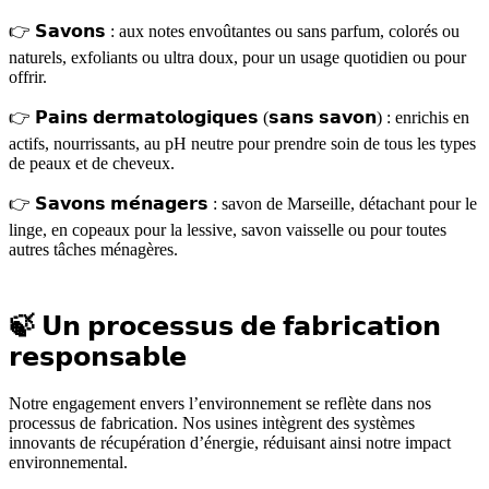
👉 𝗦𝗮𝘃𝗼𝗻𝘀 : aux notes envoûtantes ou sans parfum, colorés ou
naturels, exfoliants ou ultra doux, pour un usage quotidien ou pour
offrir.
👉 𝗣𝗮𝗶𝗻𝘀 𝗱𝗲𝗿𝗺𝗮𝘁𝗼𝗹𝗼𝗴𝗶𝗾𝘂𝗲𝘀 (𝘀𝗮𝗻𝘀 𝘀𝗮𝘃𝗼𝗻) : enrichis en
actifs, nourrissants, au pH neutre pour prendre soin de tous les types
de peaux et de cheveux.
👉 𝗦𝗮𝘃𝗼𝗻𝘀 𝗺𝗲́𝗻𝗮𝗴𝗲𝗿𝘀 : savon de Marseille, détachant pour le
linge, en copeaux pour la lessive, savon vaisselle ou pour toutes
autres tâches ménagères.
🍃 𝗨𝗻 𝗽𝗿𝗼𝗰𝗲𝘀𝘀𝘂𝘀 𝗱𝗲 𝗳𝗮𝗯𝗿𝗶𝗰𝗮𝘁𝗶𝗼𝗻
𝗿𝗲𝘀𝗽𝗼𝗻𝘀𝗮𝗯𝗹𝗲
Notre engagement envers l’environnement se reflète dans nos
processus de fabrication. Nos usines intègrent des systèmes
innovants de récupération d’énergie, réduisant ainsi notre impact
environnemental.