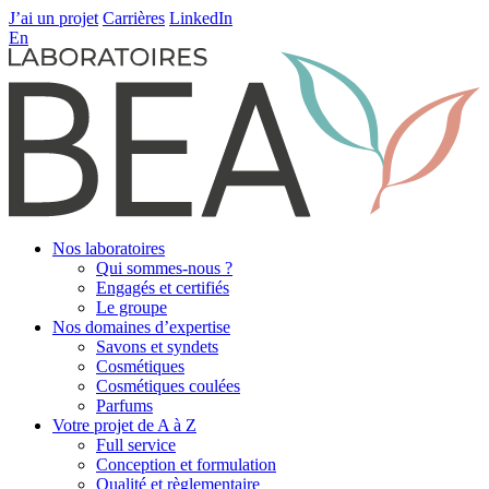
J’ai un projet
Carrières
LinkedIn
En
Nos laboratoires
Qui sommes-nous ?
Engagés et certifiés
Le groupe
Nos domaines d’expertise
Savons et syndets
Cosmétiques
Cosmétiques coulées
Parfums
Votre projet de A à Z
Full service
Conception et formulation
Qualité et règlementaire